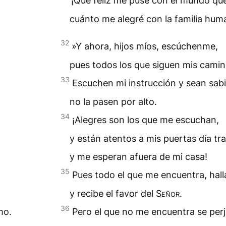
¡Qué feliz me puse con el mundo que
cuánto me alegré con la familia hum
32
»Y ahora, hijos míos, escúchenme,
pues todos los que siguen mis camino
33
Escuchen mi instrucción y sean sabi
no la pasen por alto.
34
¡Alegres son los que me escuchan,
y están atentos a mis puertas día tra
y me esperan afuera de mi casa!
35
Pues todo el que me encuentra, halla
y recibe el favor del
Señor
.
36
mo.
Pero el que no me encuentra se perj