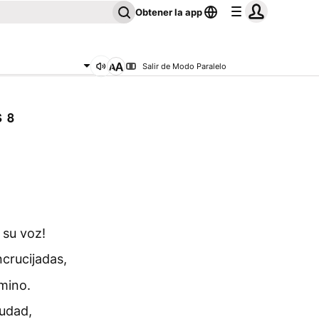
Obtener la app
Salir de Modo Paralelo
 8
 su voz!
ncrucijadas,
amino.
iudad,