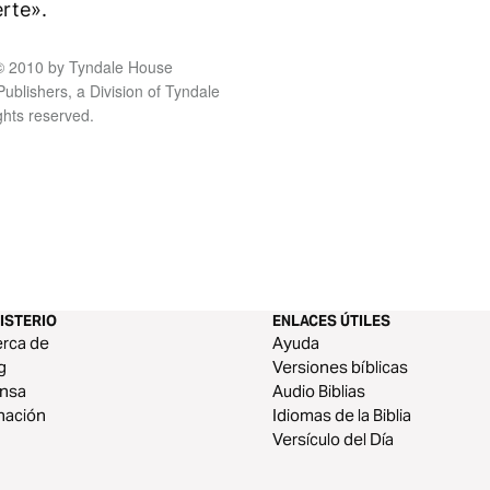
rte».
t © 2010 by Tyndale House
blishers, a Division of Tyndale
ights reserved.
ISTERIO
ENLACES ÚTILES
rca de
Ayuda
g
Versiones bíblicas
ensa
Audio Biblias
nación
Idiomas de la Biblia
Versículo del Día