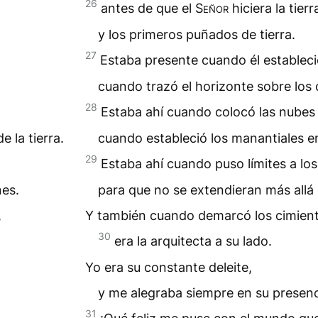
26
antes de que el
Señor
hiciera la tier
y los primeros puñados de tierra.
27
Estaba presente cuando él estableció
cuando trazó el horizonte sobre los
28
Estaba ahí cuando colocó las nubes 
 la tierra.
cuando estableció los manantiales en
29
Estaba ahí cuando puso límites a lo
nes.
para que no se extendieran más allá
,
Y también cuando demarcó los cimiento
30
era la arquitecta a su lado.
Yo era su constante deleite,
y me alegraba siempre en su presenc
31