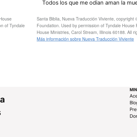
Todos los que me odian aman la mue
 House
Santa Biblia, Nueva Traducción Viviente, copyrigh
on of Tyndale
Foundation. Used by permission of Tyndale House Pu
House Ministries, Carol Stream, Illinois 60188. All r
Más información sobre Nueva Traducción Viviente
MIN
Ace
 a
Blo
Pr
s
Do