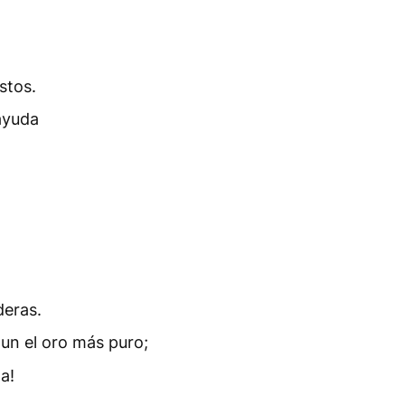
stos.
ayuda
deras.
aun el oro más puro;
a!