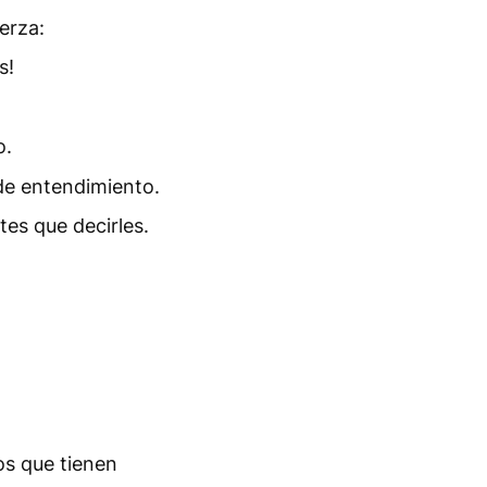
erza:
s!
o.
de entendimiento.
es que decirles.
os que tienen