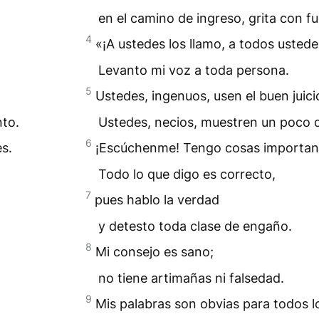
en el camino de ingreso, grita con fu
4
«¡A ustedes los llamo, a todos ustede
Levanto mi voz a toda persona.
5
Ustedes, ingenuos, usen el buen juici
nto.
Ustedes, necios, muestren un poco 
6
s.
¡Escúchenme! Tengo cosas important
Todo lo que digo es correcto,
7
pues hablo la verdad
y detesto toda clase de engaño.
8
Mi consejo es sano;
no tiene artimañas ni falsedad.
9
Mis palabras son obvias para todos l