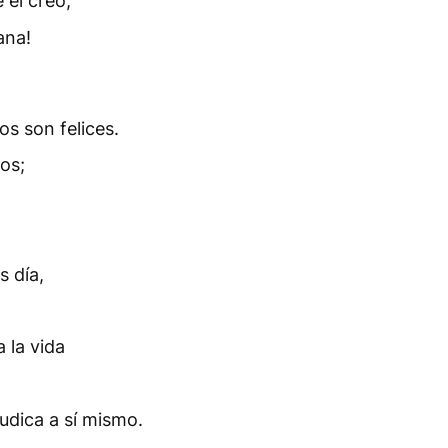
 él creó;
ana!
s son felices.
os;
s día,
 la vida
udica a sí mismo.