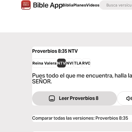
Biblia
Planes
Videos
Proverbios 8:35
NTV
Reina Valera
NTV
NVI
TLA
RVC
Pues todo el que me encuentra, halla la 
SEÑOR.
Leer Proverbios 8
Comparar todas las versiones
:
Proverbios 8:35