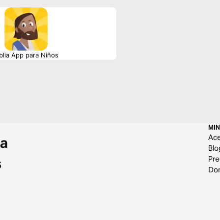
blia App para Niños
MIN
Ace
 a
Blo
Pr
s
Do