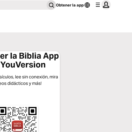
Obtener la app
r la Biblia App
 YouVersion
ículos, lee sin conexión, mira
eos didácticos y más!