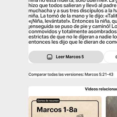
niña no está muerta; solo duerme». La g
hizo que todos salieran y llevó al padre
muchacha y a sus tres discípulos a la 
niña. La tomó de la mano y le dijo: «Tal
«¡Niña, levántate!». Entonces la niña, 
¡enseguida se puso de pie y caminó! 
conmovidos y totalmente asombrados.
estrictas de que no le dijeran a nadie 
entonces les dijo que le dieran de come
Leer Marcos 5
Comparar todas las versiones
:
Marcos 5:21-43
Videos relaciona