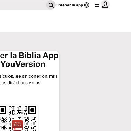
Obtener la app
r la Biblia App
 YouVersion
ículos, lee sin conexión, mira
eos didácticos y más!