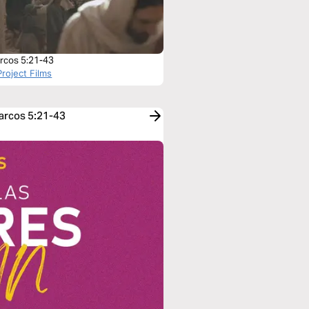
rcos 5:21-43
roject Films
Marcos 5:21-43