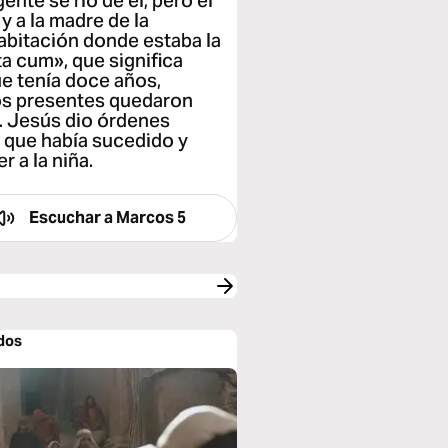
ente se rio de él; pero él
 y a la madre de la
habitación donde estaba la
ita cum», que significa
que tenía doce años,
Los presentes quedaron
 Jesús dio órdenes
lo que había sucedido y
r a la niña.
Escuchar a
Marcos 5
dos