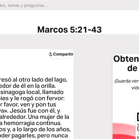
Marcos 5:21-43
Compartir
Obtene
de
esó al otro lado del lago,
¡Guarda vers
or de él en la orilla.
vid
 sinagoga local, llamado
ies y le rogó con fervor:
 favor, ven y pon tus
a». Jesús fue con él, y
 alrededor. Una mujer de la
na hemorragia continua.
 y, a lo largo de los años,
oder pagarles, pero nunca