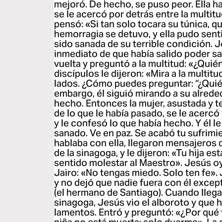
mejoró. De hecho, se puso peor. Ella h
se le acercó por detrás entre la multit
pensó: «Si tan solo tocara su túnica, qu
hemorragia se detuvo, y ella pudo sent
sido sanada de su terrible condición. 
inmediato de que había salido poder san
vuelta y preguntó a la multitud: «¿Quié
discípulos le dijeron: «Mira a la multit
lados. ¿Cómo puedes preguntar: “¿Quié
embargo, él siguió mirando a su alreded
hecho. Entonces la mujer, asustada y 
de lo que le había pasado, se le acercó 
y le confesó lo que había hecho. Y él le d
sanado. Ve en paz. Se acabó tu sufrimi
hablaba con ella, llegaron mensajeros de
de la sinagoga, y le dijeron: «Tu hija es
sentido molestar al Maestro». Jesús oyó
Jairo: «No tengas miedo. Solo ten fe». 
y no dejó que nadie fuera con él excep
(el hermano de Santiago). Cuando llegaro
sinagoga, Jesús vio el alboroto y que 
lamentos. Entró y preguntó: «¿Por qué 