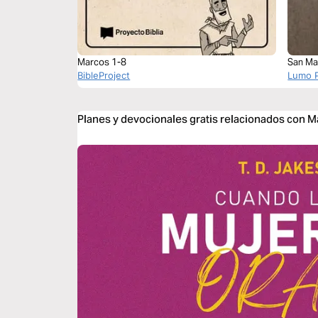
Marcos 1-8
San Ma
BibleProject
Lumo P
Planes y devocionales gratis relacionados con 