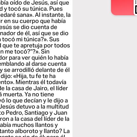
abía oído de Jesús, así que
ud y tocó su túnica. Pues
edaré sana». Al instante, la
ir en su cuerpo que había
Jesús se dio cuenta de
ador de él, así que se dio
n tocó mi túnica?». Sus
ud que te apretuja por todos
n me tocó?”?». Sin
or para ver quién lo había
temblando al darse cuenta
y se arrodilló delante de él
ijo: «Hija, tu fe te ha
ento». Mientras él todavía
 la casa de Jairo, el líder
tá muerta. Ya no tiene
 lo que decían y le dijo a
Jesús detuvo a la multitud
to Pedro, Santiago y Juan
n a la casa del líder de la
había muchos llantos y
tanto alboroto y llanto? La