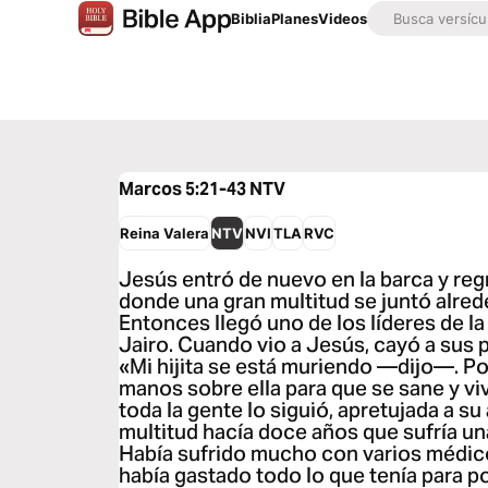
Biblia
Planes
Videos
Marcos 5:21-43
NTV
Reina Valera
NTV
NVI
TLA
RVC
Jesús entró de nuevo en la barca y regr
donde una gran multitud se juntó alreded
Entonces llegó uno de los líderes de la
Jairo. Cuando vio a Jesús, cayó a sus p
«Mi hijita se está muriendo —dijo—. Por
manos sobre ella para que se sane y viv
toda la gente lo siguió, apretujada a su
multitud hacía doce años que sufría u
Había sufrido mucho con varios médicos
había gastado todo lo que tenía para p