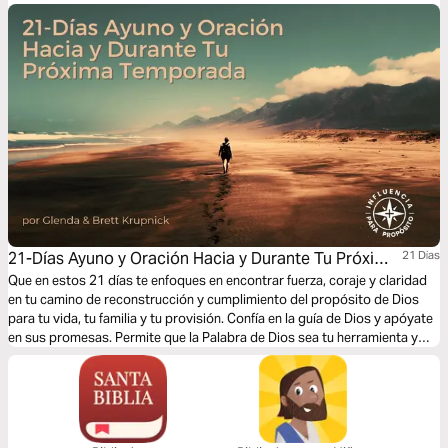
21-Días Ayuno y Oración Hacia y Durante Tu Próxima
21 Dias
Temporada
Que en estos 21 días te enfoques en encontrar fuerza, coraje y claridad
en tu camino de reconstrucción y cumplimiento del propósito de Dios
para tu vida, tu familia y tu provisión. Confía en la guía de Dios y apóyate
en sus promesas. Permite que la Palabra de Dios sea tu herramienta y
guía mientras eres preparado para impactar vidas para la gloria de Su
reino. Mantente fuerte, permanece fiel y confía en la provisión de Dios en
cada paso del camino.