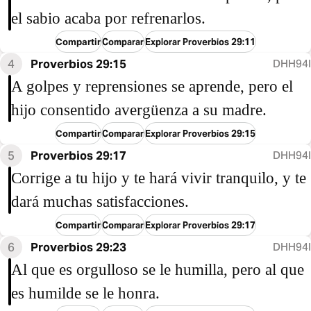
el sabio acaba por refrenarlos.
Compartir
Comparar
Explorar Proverbios 29:11
4
Proverbios 29:15
DHH94I
A golpes y reprensiones se aprende, pero el
hijo consentido avergüenza a su madre.
Compartir
Comparar
Explorar Proverbios 29:15
5
Proverbios 29:17
DHH94I
Corrige a tu hijo y te hará vivir tranquilo, y te
dará muchas satisfacciones.
Compartir
Comparar
Explorar Proverbios 29:17
6
Proverbios 29:23
DHH94I
Al que es orgulloso se le humilla, pero al que
es humilde se le honra.