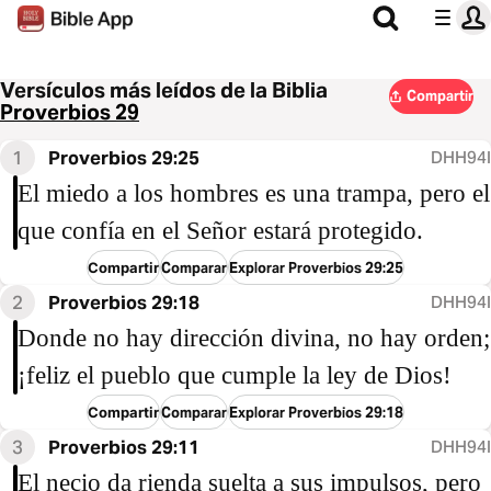
Versículos más leídos de la Biblia
Compartir
Proverbios 29
1
Proverbios 29:25
DHH94I
El miedo a los hombres es una trampa, pero el
que confía en el Señor estará protegido.
Compartir
Comparar
Explorar Proverbios 29:25
2
Proverbios 29:18
DHH94I
Donde no hay dirección divina, no hay orden;
¡feliz el pueblo que cumple la ley de Dios!
Compartir
Comparar
Explorar Proverbios 29:18
3
Proverbios 29:11
DHH94I
El necio da rienda suelta a sus impulsos, pero