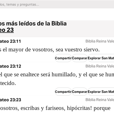
s más leídos de la Biblia
eo 23
ateo 23:11
Biblia Reina Val
s el mayor de vosotros, sea vuestro siervo.
Compartir
Comparar
Explorar San Ma
ateo 23:12
Biblia Reina Val
l que se enaltece será humillado, y el que se hum
ltecido.
Compartir
Comparar
Explorar San Ma
ateo 23:23
Biblia Reina Val
osotros, escribas y fariseos, hipócritas! porque