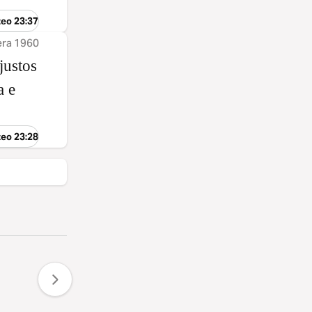
teo 23:37
era 1960
justos
a e
teo 23:28