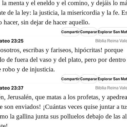
 la menta y el eneldo y el comino, y dejáis lo m
e de la ley: la justicia, la misericordia y la fe. E
o hacer, sin dejar de hacer aquello.
Compartir
Comparar
Explorar San Ma
ateo 23:25
Biblia Reina Val
osotros, escribas y fariseos, hipócritas! porque
 lo de fuera del vaso y del plato, pero por dentro 
 robo y de injusticia.
Compartir
Comparar
Explorar San Ma
ateo 23:37
Biblia Reina Val
én, Jerusalén, que matas a los profetas, y apedrea
te son enviados! ¡Cuántas veces quise juntar a tu
omo la gallina junta sus polluelos debajo de las al
ste!