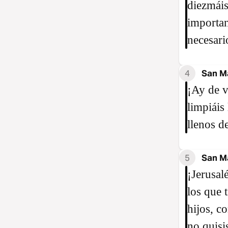
diezmáis
important
necesari
4
San M
¡Ay de v
limpiáis
llenos de
5
San M
¡Jerusal
los que 
hijos, c
no quisi