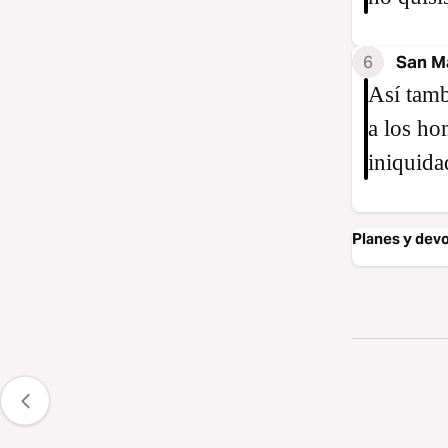
6
San M
Así tamb
a los ho
iniquida
Planes y devo