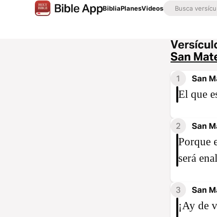
Biblia
Planes
Videos
Versículo
San Mat
1
San M
El que e
2
San M
Porque e
será ena
3
San M
¡Ay de v