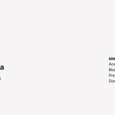
MIN
Ace
 a
Blo
Pr
s
Do