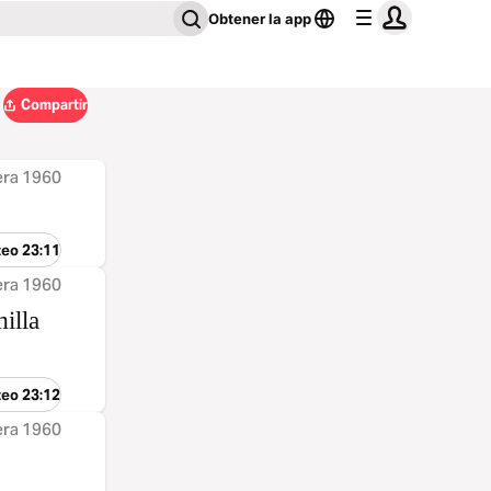
Obtener la app
Compartir
era 1960
teo 23:11
era 1960
illa
teo 23:12
era 1960