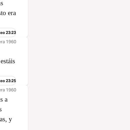
ás
sto era
teo 23:23
era 1960
estáis
teo 23:25
era 1960
s a
s
as, y