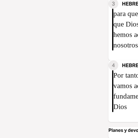
3
HEBRE
para que
que Dios
hemos ac
nosotros
4
HEBRE
Por tant
vamos ad
fundamen
Dios
Planes y dev