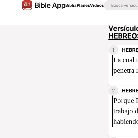
Biblia
Planes
Videos
Versículo
HEBREO
1
HEBRE
La cual 
penetra 
2
HEBRE
Porque D
trabajo 
habiendo