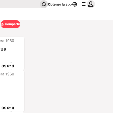
Obtener la app
Compartir
era 1960
que
EOS 6:19
era 1960
EOS 6:10