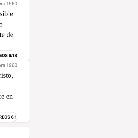
era 1960
sible
e
te de
EOS 6:18
era 1960
isto,
fe en
REOS 6:1