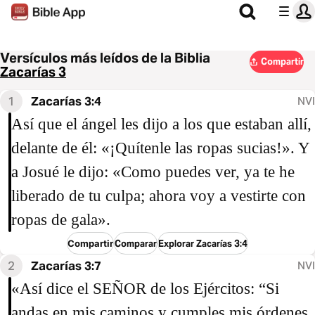
Versículos más leídos de la Biblia
Compartir
Zacarías 3
1
Zacarías 3:4
NVI
Así que el ángel les dijo a los que estaban allí,
delante de él: «¡Quítenle las ropas sucias!». Y
a Josué le dijo: «Como puedes ver, ya te he
liberado de tu culpa; ahora voy a vestirte con
ropas de gala».
Compartir
Comparar
Explorar Zacarías 3:4
2
Zacarías 3:7
NVI
«Así dice el SEÑOR de los Ejércitos: “Si
andas en mis caminos y cumples mis órdenes,