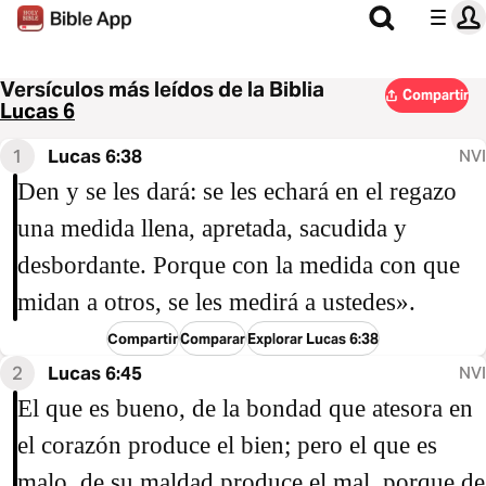
Versículos más leídos de la Biblia
Compartir
Lucas 6
1
Lucas 6:38
NVI
Den y se les dará: se les echará en el regazo
una medida llena, apretada, sacudida y
desbordante. Porque con la medida con que
midan a otros, se les medirá a ustedes».
Compartir
Comparar
Explorar Lucas 6:38
2
Lucas 6:45
NVI
El que es bueno, de la bondad que atesora en
el corazón produce el bien; pero el que es
malo, de su maldad produce el mal, porque de