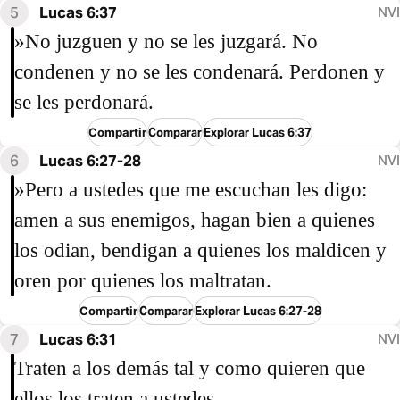
5
Lucas 6:37
NVI
»No juzguen y no se les juzgará. No
condenen y no se les condenará. Perdonen y
se les perdonará.
Compartir
Comparar
Explorar Lucas 6:37
6
Lucas 6:27-28
NVI
»Pero a ustedes que me escuchan les digo:
amen a sus enemigos, hagan bien a quienes
los odian, bendigan a quienes los maldicen y
oren por quienes los maltratan.
Compartir
Comparar
Explorar Lucas 6:27-28
7
Lucas 6:31
NVI
Traten a los demás tal y como quieren que
ellos los traten a ustedes.