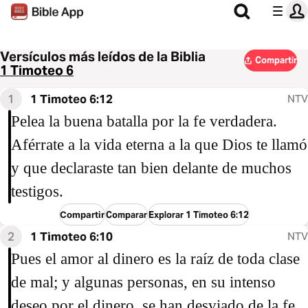
Versículos más leídos de la Biblia
Compartir
1 Timoteo 6
1
1 Timoteo 6:12
NTV
Pelea la buena batalla por la fe verdadera.
Aférrate a la vida eterna a la que Dios te llamó
y que declaraste tan bien delante de muchos
testigos.
Compartir
Comparar
Explorar 1 Timoteo 6:12
2
1 Timoteo 6:10
NTV
Pues el amor al dinero es la raíz de toda clase
de mal; y algunas personas, en su intenso
deseo por el dinero, se han desviado de la fe