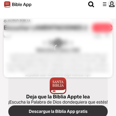
AUDIO BIBLIA
Escuchar
LAMENTACIONES 2
Compartir
1x
0:00
0:00
Biblia Reina Valera 1960
<p>El texto bíblico ha sido tomado de la versión Reina-Valera ©
1960 Sociedades Bíblicas en América Latina; © renovado 1988
Sociedades Bíblicas Unidas. Utilizado con permiso.</p> <p>Reina-
Valera 1960® es una marca registrada de American Bible Society, y
se puede usar solamente bajo licencia.</p>
Deja que la Biblia Appte lea
¡Escucha la Palabra de Dios dondequiera que estés!
Descargue la Biblia App gratis