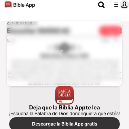
AUDIO BIBLIA
Escuchar
ISAÍAS 62
Compartir
1x
0:00
0:00
Biblia Reina Valera 1960
<p>El texto bíblico ha sido tomado de la versión Reina-Valera ©
1960 Sociedades Bíblicas en América Latina; © renovado 1988
Sociedades Bíblicas Unidas. Utilizado con permiso.</p> <p>Reina-
Valera 1960® es una marca registrada de American Bible Society, y
se puede usar solamente bajo licencia.</p>
Deja que la Biblia Appte lea
¡Escucha la Palabra de Dios dondequiera que estés!
Descargue la Biblia App gratis