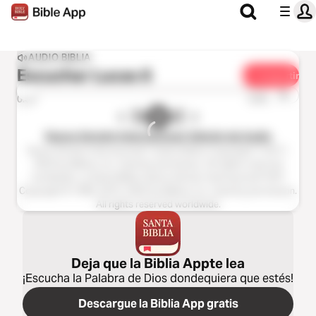
AUDIO BIBLIA
Escuchar
Lucas 6
Compartir
1x
0:00
0:00
Nueva Versión Internacional, Edición de Audio
Nueva Versión Internacional®, Audio Edition Copyright ℗ 2017,
2023 by Biblica, Inc. Used by permission. All rights reserved
worldwide. La Santa Biblia, Nueva Versión Internacional® NVI®
Copyright © 1999, 2015, 2022 by Biblica, Inc. Used by permission.
All rights reserved worldwide.
Deja que la Biblia Appte lea
¡Escucha la Palabra de Dios dondequiera que estés!
Descargue la Biblia App gratis