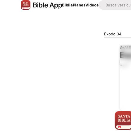
Biblia
Planes
Videos
Éxodo 34
AUD
Es
0:00