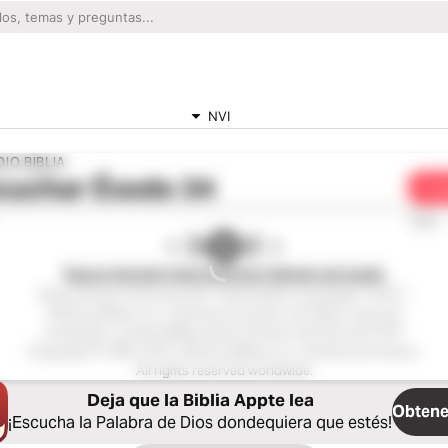
NVI
IO BIBLIA
cuchar
Éxodo 34
Com
0:00
Nueva Versión Internacional, Edición de Audio
Nueva Versión Internacional®, Audio Edition Copyright ℗ 2017,
2023 by Biblica, Inc. Used by permission. All rights reserved
worldwide. La Santa Biblia, Nueva Versión Internacional® NVI®
Copyright © 1999, 2015, 2022 by Biblica, Inc. Used by permission.
All rights reserved worldwide.
Deja que la Biblia Appte lea
Obtener
¡Escucha la Palabra de Dios dondequiera que estés!