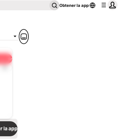
Obtener la app
partir
1x
 la app