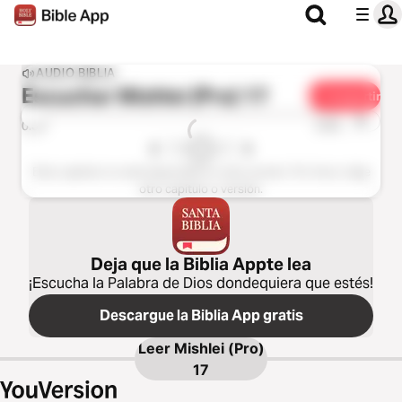
AUDIO BIBLIA
Escuchar
Mishlei (Pro) 17
Compartir
1x
0:00
0:00
Este capítulo no está disponible en esta versión. Por favor, elige
otro capítulo o versión.
Deja que la Biblia Appte lea
¡Escucha la Palabra de Dios dondequiera que estés!
Descargue la Biblia App gratis
Leer
Mishlei (Pro)
17