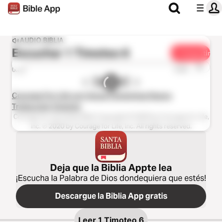
AUDIO BIBLIA
Escuchar
1 Timoteo 6
Compartir
1x
0:00
0:00
Courage For Life con Voces Femeninas Nueva
Traducción Viviente
Courage for Life Audio Bible Copyright © 2020 by Courage for Life,
Inc. ℗ 2020 by Courage for Life, Inc. All rights reserved.
Deja que la Biblia Appte lea
¡Escucha la Palabra de Dios dondequiera que estés!
Descargue la Biblia App gratis
Leer
1 Timoteo 6