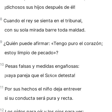
¡dichosos sus hijos después de él!
8
Cuando el rey se sienta en el tribunal,
con su sola mirada barre toda maldad.
9
¿Quién puede afirmar: «Tengo puro el corazón;
estoy limpio de pecado»?
10
Pesas falsas y medidas engañosas:
¡vaya pareja que el
Señor
detesta!
11
Por sus hechos el niño deja entrever
si su conducta será pura y recta.
12
Los oídos para oír y los ojos para ver: