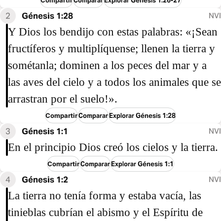
Comparar
Explorar Génesis 1:26-27
2
Génesis 1:28
NVI
Y Dios los bendijo con estas palabras: «¡Sean
fructíferos y multiplíquense; llenen la tierra y
sométanla; dominen a los peces del mar y a
las aves del cielo y a todos los animales que se
arrastran por el suelo!».
Compartir
Comparar
Explorar Génesis 1:28
3
Génesis 1:1
NVI
En el principio Dios creó los cielos y la tierra.
Compartir
Comparar
Explorar Génesis 1:1
4
Génesis 1:2
NVI
La tierra no tenía forma y estaba vacía, las
tinieblas cubrían el abismo y el Espíritu de