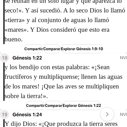
se reúnan en un solo lugar y que aparezca lo
seco!». Y así sucedió. A lo seco Dios lo llamó
«tierra» y al conjunto de aguas lo llamó
«mares». Y Dios consideró que esto era
bueno.
Compartir
Comparar
Explorar Génesis 1:9-10
18
Génesis 1:22
NVI
y los bendijo con estas palabras: «¡Sean
fructíferos y multiplíquense; llenen las aguas
de los mares! ¡Que las aves se multipliquen
sobre la tierra!».
Compartir
Comparar
Explorar Génesis 1:22
19
Génesis 1:24
NVI
Y dijo Dios: «¡Que produzca la tierra seres