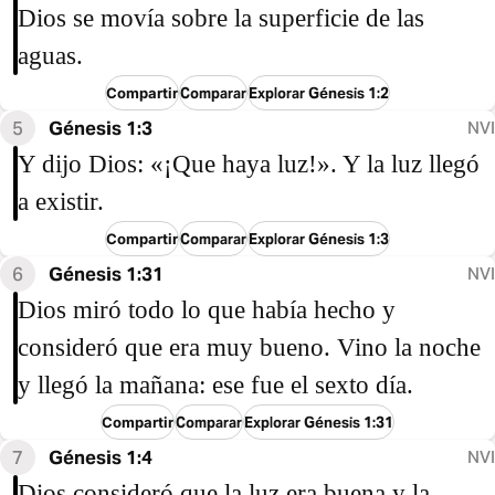
Dios se movía sobre la superficie de las
aguas.
Compartir
Comparar
Explorar Génesis 1:2
5
Génesis 1:3
NVI
Y dijo Dios: «¡Que haya luz!». Y la luz llegó
a existir.
Compartir
Comparar
Explorar Génesis 1:3
6
Génesis 1:31
NVI
Dios miró todo lo que había hecho y
consideró que era muy bueno. Vino la noche
y llegó la mañana: ese fue el sexto día.
Compartir
Comparar
Explorar Génesis 1:31
7
Génesis 1:4
NVI
Dios consideró que la luz era buena y la