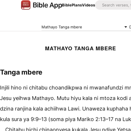
Bible
Plans
Videos
Mathayo Tanga mbere
MATHAYO TANGA MBERE
Tanga mbere
Injili hino ni chitabu choandikpwa ni mwanafundzi
Jesu yeihwa Mathayo. Mutu hiyu kala ni mtoza kodi
dzina ranjina kala achiihwa Lawi. Unaweza kuphaha 
kula sura ya 9:9–13 (soma piya Mariko 2:13–17 na Lu
Chitabu hichi chinaonyesa kukala Jesu ndiye Yets