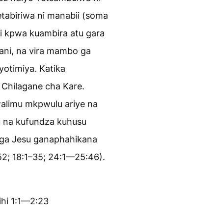
etabiriwa ni manabii (soma
vi kpwa kuambira atu gara
ani, na vira mambo ga
yotimiya. Katika
Chilagane cha Kare.
alimu mkpwulu ariye na
u na kufundza kuhusu
 ga Jesu ganaphahikana
52; 18:1–35; 24:1—25:46).
hi 1:1—2:23