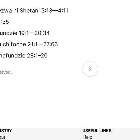
ezwa ni Shetani 3:13—4:11
8:35
fundzie 19:1—20:34
a chifoche 21:1—27:66
nafundzie 28:1–20
served.
ISTRY
USEFUL LINKS
out
Help