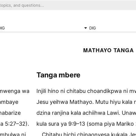
DIG
DIG
MATHAYO TANGA
Tanga mbere
 mmwenga wa
Injili hino ni chitabu choandikpwa n
 ambaye
Jesu yeihwa Mathayo. Mutu hiyu kala 
habarize
dzina ranjina kala achiihwa Lawi. Un
ka 5:27–32).
kula sura ya 9:9–13 (soma piya Mariko
ambulwa ni
Chitabu hichi chinaonyesa kukala J