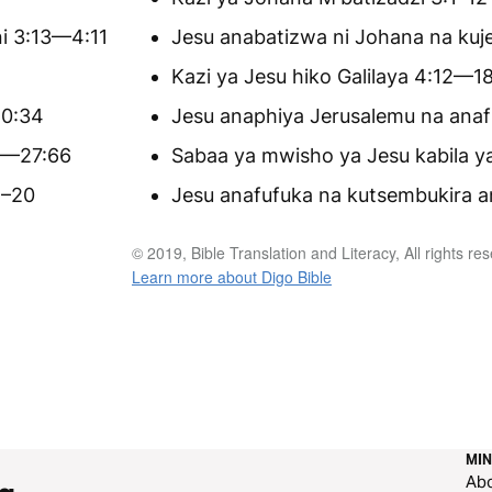
i 3:13—4:11
Jesu anabatizwa ni Johana na kuj
Kazi ya Jesu hiko Galilaya 4:12—1
20:34
Jesu anaphiya Jerusalemu na ana
:1—27:66
Sabaa ya mwisho ya Jesu kabila y
1–20
Jesu anafufuka na kutsembukira a
© 2019, Bible Translation and Literacy, All rights re
Learn more about Digo Bible
MIN
Ab