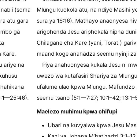
anabii (soma
Mlungu kuokola atu, na ndiye Masihi y
ra atu gara
sura ya 16:16). Mathayo anaonyesa hi
mambo ga
arigohenda Jesu ariphokala hipha duni
ka
Chilagane cha Kare (yani, Torati) gariv
 Kare.
maandikoge anahadza seemu nyinji za 
 ariye na
Piya anahuonyesa kukala Jesu ni mw
 kuhusu
uwezo wa kutafasiri Shariya za Mlung
phahikana
ufalume ulao kpwa Mlungu. Mafundzo
4:1—25:46).
seemu tsano (5:1—7:27; 10:1–42; 13:1–
Maelezo muhimu kpwa chifupi
Ubari na kuvyalwa kpwa Jesu Masi
Kazi ya Johana Mʼbatizadzi 3:1–12