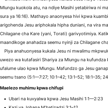
Mlungu kuokola atu, na ndiye Masihi yetabiriwa ni m
sura ya 16:16). Mathayo anaonyesa hivi kpwa kuambi
arigohenda Jesu ariphokala hipha duniani, na vira 
Chilagane cha Kare (yani, Torati) garivyotimiya. Kati
maandikoge anahadza seemu nyinji za Chilagane cha
Piya anahuonyesa kukala Jesu ni mwalimu mkpwulu
uwezo wa kutafasiri Shariya za Mlungu na kufundza
ufalume ulao kpwa Mlungu. Mafundzo ga Jesu gana
seemu tsano (5:1—7:27; 10:1–42; 13:1–52; 18:1–35; 2
Maelezo muhimu kpwa chifupi
Ubari na kuvyalwa kpwa Jesu Masihi 1:1—2:23
Kazi ya Johana Mʼbatizadzi 3:1–12