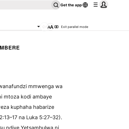
Get the app
Exit parallel mode
 MBERE
i mwanafundzi mmwenga wa
ni mtoza kodi ambaye
aweza kuphaha habarize
 2:13–17 na Luka 5:27–32).
esu ndiye Yetsambulwa ni