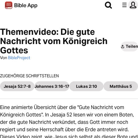
Themenvideo: Die gute
Nachricht vom Königreich
Teilen
Gottes
Von
BibleProject
ZUGEHÖRIGE SCHRIFTSTELLEN
Jesaja 52:7-8
Johannes 3:16-17
Lukas 2:10
Matthäus 5
Eine animierte Übersicht über die "Gute Nachricht vom
Königreich Gottes". In Jesaja 52 lesen wir von einem Boten,
der die gute Nachricht verkündet, dass Gott immer noch
regiert und seine Herrschaft über die Erde antreten wird.
Dieses Video zeigt, wie Jesus sich selbst als dieser Bote und