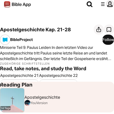
Apostelgeschichte Kap. 21-28
BibleProject
Follow
Miniserie Teil 9: Paulus Leiden In dem letzten Video zur
Apostelgeschichte tritt Paulus seine letzte Reise an und landet
schließlich im Gefängnis. Der letzte Teil der Gospelserie erzählt
von Paulus Leiden und wie er durch sein Leiden die Geschichte
ZUGEHÖRIGE SCHRIFTSTELLEN
Read, take notes, and study the Word
von Jesus wiedergibt und das Evangelium in die Welt hinaus trägt.
https://bibleproject.visiomedia.org/
Apostelgeschichte 21
Apostelgeschichte 22
Apostelgeschichte 23
Apostelgeschichte 24
Reading Plan
Apostelgeschichte 25
Apostelgeschichte 26
Apostelgeschichte
Apostelgeschichte 27
Apostelgeschichte 28
YouVersion
14 Tage