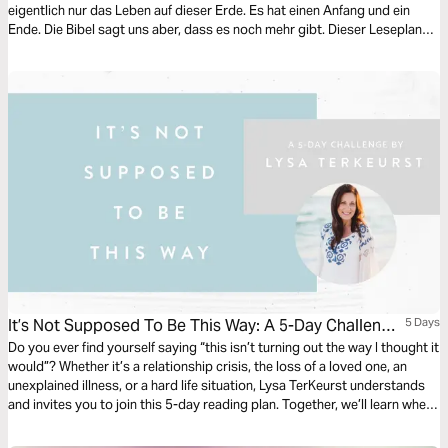
eigentlich nur das Leben auf dieser Erde. Es hat einen Anfang und ein
Ende. Die Bibel sagt uns aber, dass es noch mehr gibt. Dieser Leseplan
hilft dir, den Blickwinkel zu erweitern und unser Leben aus der
Ewigkeitsperspektive zu betrachten!
It’s Not Supposed To Be This Way: A 5-Day Challenge
5 Days
By Lysa TerKeurst
Do you ever find yourself saying “this isn’t turning out the way I thought it
would”? Whether it’s a relationship crisis, the loss of a loved one, an
unexplained illness, or a hard life situation, Lysa TerKeurst understands
and invites you to join this 5-day reading plan. Together, we’ll learn where
disappointment comes from and how to discover the strength you need
to face heartbreak in a biblical way.