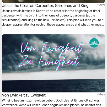
Jesus the Creator, Carpenter, Gardener, and King
4 Days
Jesus reveals himself in Scripture as creator (at the beginning of time),
carpenter (with his birth into the home of Joseph), gardener (at the
resurrection), and king (in the new Jerusalem). This plan will lead you to a
deeper appreciation for each of these appearances and what they mean
for the work you do each day.
Von Ewigkeit zu Ewigkeit
4 days
Wir sind bestimmt zum ewigen Leben. Doch das ist für uns oft schwer
vorstellbar. Wenn wir unser Leben angucken und planen, beinhaltet das