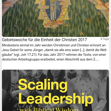
Gebetswoche für die Einheit der Christen 2017
8 Tage
Mindestens einmal im Jahr werden Christinnen und Christen erinnert an
Jesu Gebet für seine Jünger „damit sie alle eins seien [...], damit die Welt
glaube“ (vgl. Joh 17,21). Für das Jahr 2017 nehmen die Texte, von einer
deutschen Arbeitsgruppe erarbeitet, einen Abschnitt aus dem 2.
Korintherbrief unter dem Motto "Versöhnung - die Liebe Christi drängt
uns" (2 Kor 5,17-21) auf.