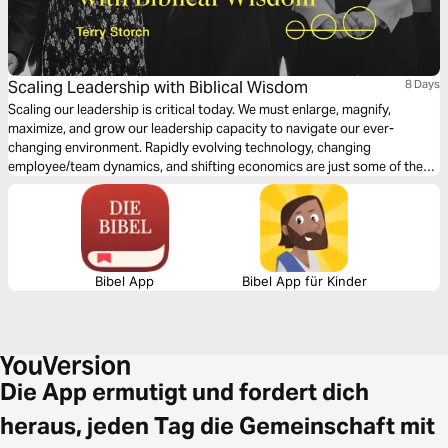
Scaling Leadership with Biblical Wisdom
8 Days
Scaling our leadership is critical today. We must enlarge, magnify,
maximize, and grow our leadership capacity to navigate our ever-
changing environment. Rapidly evolving technology, changing
employee/team dynamics, and shifting economics are just some of the
issues we encounter. But don't think scaling our leadership is just for the
workplace. We must scale our leadership at home and in our
relationships. Dive in today to gain practical, relevant leadership insight.
Bibel App
Bibel App für Kinder
Die App ermutigt und fordert dich
heraus, jeden Tag die Gemeinschaft mit