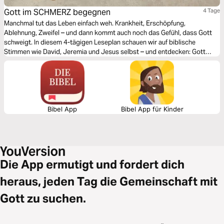
Gott im SCHMERZ begegnen
4 Tage
Manchmal tut das Leben einfach weh. Krankheit, Erschöpfung,
Ablehnung, Zweifel – und dann kommt auch noch das Gefühl, dass Gott
schweigt. In diesem 4-tägigen Leseplan schauen wir auf biblische
Stimmen wie David, Jeremia und Jesus selbst – und entdecken: Gott
begegnet uns nicht erst nach dem Schmerz, sondern mittendrin. Echte
Hoffnung ist nicht laut, sondern beharrlich. Und Glaube ist oft: trotz allem.
Lass dich ermutigen!
Bibel App
Bibel App für Kinder
Die App ermutigt und fordert dich
heraus, jeden Tag die Gemeinschaft mit
Gott zu suchen.