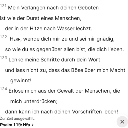
131
Mein Verlangen nach deinen Geboten
ist wie der Durst eines Menschen,
der in der Hitze nach Wasser lechzt.
132
Herr
, wende dich mir zu und sei mir gnädig,
so wie du es gegenüber allen bist, die dich lieben.
133
Lenke meine Schritte durch dein Wort
und lass nicht zu, dass das Böse über mich Macht
gewinnt!
134
Erlöse mich aus der Gewalt der Menschen, die
mich unterdrücken;
dann kann ich nach deinen Vorschriften leben!
Zur Zeit ausgewählt:
135
Blicke mich freundlich an, ich gehöre doch zu dir!
Psalm 119
:
Hfa