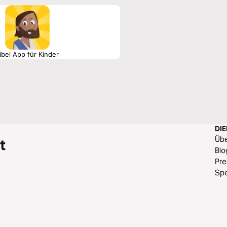
ibel App für Kinder
DI
Üb
t
Blo
Pr
Sp