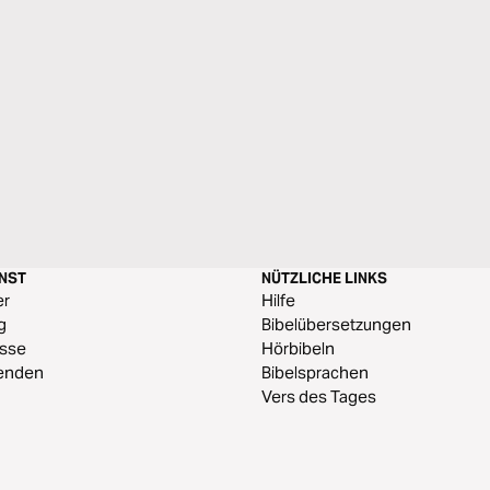
ENST
NÜTZLICHE LINKS
er
Hilfe
g
Bibelübersetzungen
esse
Hörbibeln
enden
Bibelsprachen
Vers des Tages