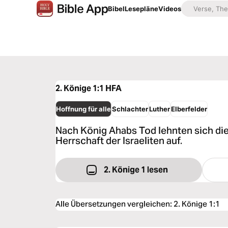
Bibel
Lesepläne
Videos
2. Könige 1:1
HFA
Hoffnung für alle
Schlachter
Luther
Elberfelder
Nach König Ahabs Tod lehnten sich di
Herrschaft der Israeliten auf.
2. Könige 1 lesen
Alle Übersetzungen vergleichen
:
2. Könige 1:1