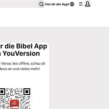
Hol dir die App!
ir die Bibel App
 YouVersion
Verse, lies offline, schau dir
deos an und vieles mehr!