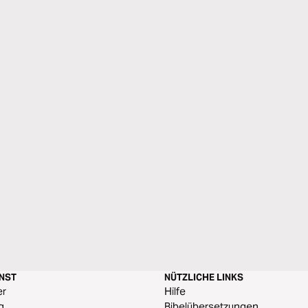
ENST
NÜTZLICHE LINKS
er
Hilfe
g
Bibelübersetzungen