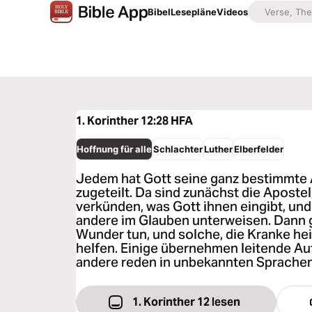
Bibel
Lesepläne
Videos
1. Korinther 12:28
HFA
Hoffnung für alle
Schlachter
Luther
Elberfelder
Jedem hat Gott seine ganz bestimmte
zugeteilt. Da sind zunächst die Apostel
verkünden, was Gott ihnen eingibt, und 
andere im Glauben unterweisen. Dann gi
Wunder tun, und solche, die Kranke he
helfen. Einige übernehmen leitende Au
andere reden in unbekannten Sprachen
1. Korinther 12 lesen