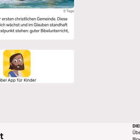
5 Tage
r ersten christlichen Gemeinde. Diese
tlich wächst und im Glauben standhaft
telpunkt stehen: guter Bibelunterricht,
ibel App für Kinder
DI
Üb
t
Blo