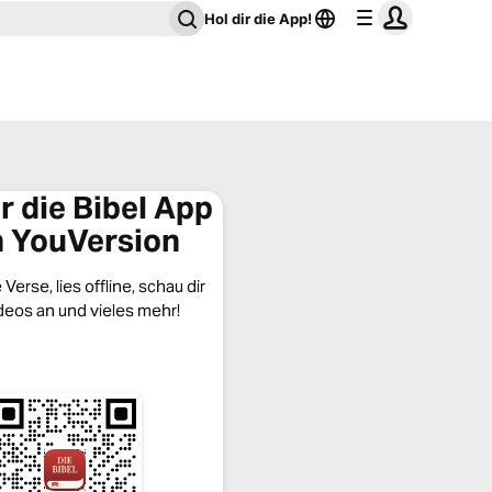
Hol dir die App!
ir die Bibel App
 YouVersion
Verse, lies offline, schau dir
deos an und vieles mehr!