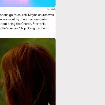
5 Days
stians go to church. Maybe church was
’re worn out by church or wondering
 about being the Church. Start this
Life.Church Bible Plan to go along with Pastor Craig Groeschel’s series, Stop Going to Church .