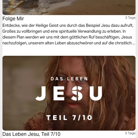
Folge Mir
3 Tage
Entdecke, wie der Heilige Geist uns durch das Beispiel Jesu dazu aufruft,
Großes zu vollbringen und eine spirituelle Verwandlung zu erleben. In
diesem Plan werden wir uns mit dem göttlichen Ruf beschäftigen, Jesus
nachzufolgen, unserem alten Leben abzuschwören und auf die christliche
Mission zu reagieren. Anhand eindrucksvoller Geschichten wie der des
wundersamen Fischfangs werden wir sehen, wie Gott seine Fülle in unser
Leben ausgießen und uns für sein Reich einsetzen möchte.
Das Leben Jesu, Teil 7/10
5 Tage