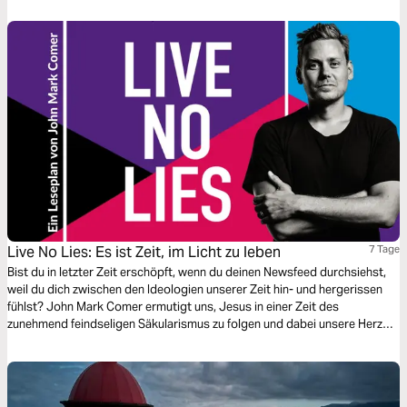
Live No Lies: Es ist Zeit, im Licht zu leben
7 Tage
Bist du in letzter Zeit erschöpft, wenn du deinen Newsfeed durchsiehst,
weil du dich zwischen den Ideologien unserer Zeit hin- und hergerissen
fühlst? John Mark Comer ermutigt uns, Jesus in einer Zeit des
zunehmend feindseligen Säkularismus zu folgen und dabei unsere Herzen
weich und offen zu halten. Die Suche nach geistlicher Erneuerung in
unserem Alltag beginnt damit, den inneren Konflikt zwischen den Lügen,
die wir leben, und der Wahrheit, die uns den ersehnten Frieden bringt, zu
erkennen.