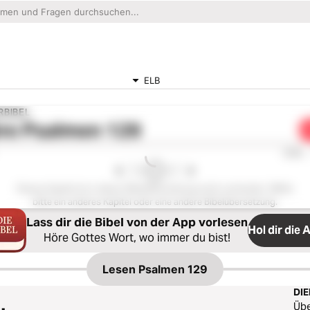
ELB
RBIBEL
re
Psalmen 129
0:00
Dieses Kapitel ist in dieser Bibelübersetzung nicht vorhanden. Wähle
bitte ein anderes Kapitel oder eine andere Bibelübersetzung.
Lass dir die Bibel von der App vorlesen
Hol dir die 
Höre Gottes Wort, wo immer du bist!
Lesen
Psalmen 129
DI
Üb