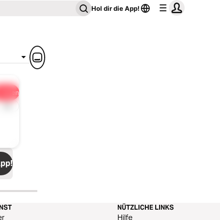
Hol dir die App!
Teilen
1x
App!
ENST
NÜTZLICHE LINKS
er
Hilfe