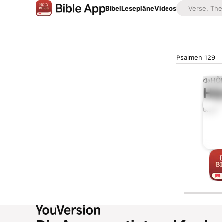
Bibel
Lesepläne
Videos
Psalmen 129
HÖ
Hö
0:00