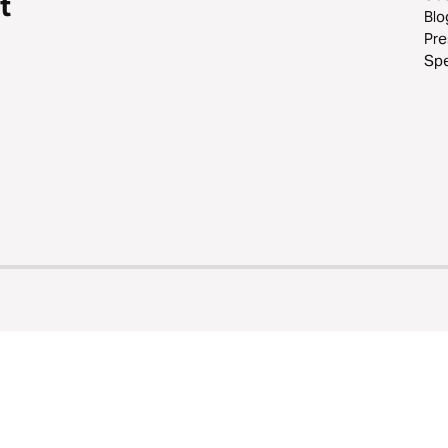
t
Blo
Pr
Sp