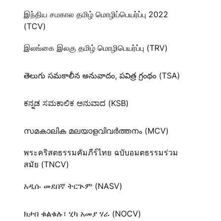
இந்திய சமகால தமிழ் மொழிப்பெயர்ப்பு 2022
(TCV)
இலங்கை இலகு தமிழ் மொழிபெயர்ப்பு (TRV)
తెలుగు సమకాలీన అనువాదం, పవిత్ర గ్రంథం (TSA)
ಕನ್ನಡ ಸಮಕಾಲಿಕ ಅನುವಾದ (KSB)
സമകാലിക മലയാളവിവർത്തനം (MCV)
พระคริสตธรรมคัมภีร์ไทย ฉบับอมตธรรมร่วม
สมัย (TNCV)
አዲሱ መደበኛ ትርጒም (NASV)
ክታበ ቁልቁሉ፣ ሂካ አመያ ሃራ (NOCV)