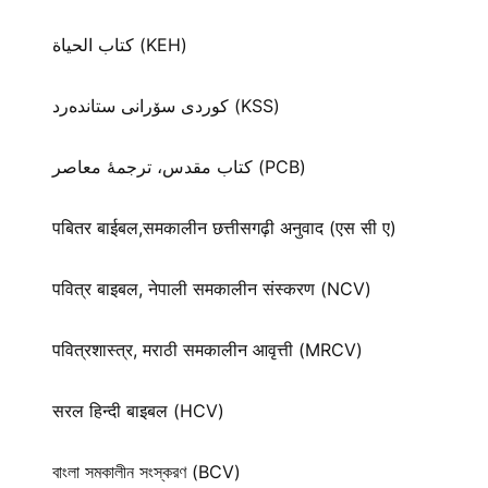
كتاب الحياة (KEH)
كوردی سۆرانی ستانده‌رد (KSS)
کتاب مقدس، ترجمۀ معاصر (PCB)
पबितर बाईबल,समकालीन छत्तीसगढ़ी अनुवाद (एस सी ए)
पवित्र बाइबल, नेपाली समकालीन संस्करण (NCV)
पवित्रशास्त्र, मराठी समकालीन आवृत्ती (MRCV)
सरल हिन्दी बाइबल (HCV)
বাংলা সমকালীন সংস্করণ (BCV)