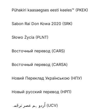
Pühakiri kaasaegses eesti keeles™ (PKEK)
Sabon Rai Don Kowa 2020 (SRK)
Słowo Życia (PLNT)
Восточный перевод (CARS)
Восточный перевод (CARSA)
Новий Переклад Українською (НПУ)
Новый русский перевод (НРП)
اُردو ہم عصر ترجُمہ (UCV)