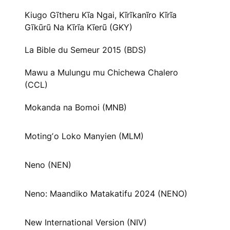
Kiugo Gĩtheru Kĩa Ngai, Kĩrĩkanĩro Kĩrĩa
Gĩkũrũ Na Kĩrĩa Kĩerũ (GKY)
La Bible du Semeur 2015 (BDS)
Mawu a Mulungu mu Chichewa Chalero
(CCL)
Mokanda na Bomoi (MNB)
Motingʼo Loko Manyien (MLM)
Neno (NEN)
Neno: Maandiko Matakatifu 2024 (NENO)
New International Version (NIV)