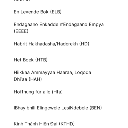
En Levende Bok (ELB)
Endagaano Enkadde n’Endagaano Empya
(EEEE)
Habrit Hakhadasha/Haderekh (HD)
Het Boek (HTB)
Hiikkaa Ammayyaa Haaraa, Loqoda
Dhiʼaa (HAH)
Hoffnung für alle (Hfa)
IBhayibhili Elingcwele LesiNdebele (BEN)
Kinh Thánh Hiện Đại (KTHD)