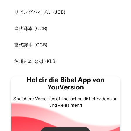
リビングバイブル (JCB)
当代译本 (CCB)
當代譯本 (CCB)
현대인의 성경 (KLB)
Hol dir die Bibel App von
YouVersion
Speichere Verse, lies offline, schau dir Lehrvideos an
und vieles mehr!