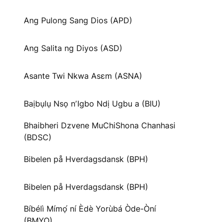
Ang Pulong Sang Dios (APD)
Ang Salita ng Diyos (ASD)
Asante Twi Nkwa Asɛm (ASNA)
Baịbụlụ Nsọ nʼIgbo Ndị Ugbu a (BIU)
Bhaibheri Dzvene MuChiShona Chanhasi
(BDSC)
Bibelen på Hverdagsdansk (BPH)
Bibelen på Hverdagsdansk (BPH)
Bíbélì Mímọ́ ní Èdè Yorùbá Òde-Òní
(BMYO)