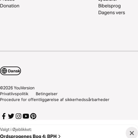
Donation
Bibelsprog
Dagens vers
Dansk
©
2026
YouVersion
Privatlivspolitik
Betingelser
Procedure for offentliggørelse af sikkerhedssårbarheder
Valgt i Øjeblikket:
Ordsprogenes Bog 4
:
BPH