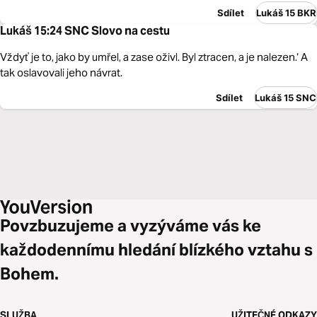
Sdílet
Lukáš 15 BKR
Lukáš 15:24 SNC Slovo na cestu
Vždyť je to, jako by umřel, a zase oživl. Byl ztracen, a je nalezen.‘ A
tak oslavovali jeho návrat.
Sdílet
Lukáš 15 SNC
Povzbuzujeme a vyzýváme vás ke
každodennímu hledání blízkého vztahu s
Bohem.
SLUŽBA
UŽITEČNÉ ODKAZY