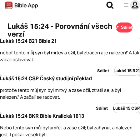
Lukáš 15:24 - Porovnání všech
Sdílet
verzí
Lukáš 15:24 B21 Bible 21
neboť tento můj syn byl mrtev a ožil, byl ztracen a je nalezen!‘ A tak
začali oslavovat.
Sdílet
Lukáš 15 B21
Lukáš 15:24 CSP Český studijní překlad
protože tento můj syn byl mrtvý, a zase ožil, ztratil se, a byl
nalezen." A začali se radovat.
Sdílet
Lukáš 15 CSP
Lukáš 15:24 BKR Bible Kralická 1613
Nebo tento syn můj byl umřel, a zase ožil; byl zahynul, a nalezen
jest. I počali veseli býti.