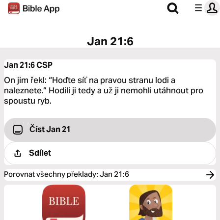
Jan 21:6
Jan 21:6
CSP
On jim řekl: “Hoďte síť na pravou stranu lodi a
naleznete.” Hodili ji tedy a už ji nemohli utáhnout pro
spoustu ryb.
Číst Jan 21
Sdílet
Porovnat všechny překlady
:
Jan 21:6