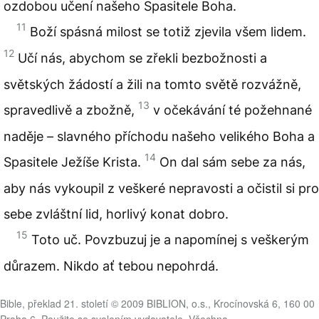
ozdobou učení našeho Spasitele Boha.
11
Boží spásná milost se totiž zjevila všem lidem.
12
Učí nás, abychom se zřekli bezbožnosti a
světských žádostí a žili na tomto světě rozvážně,
13
spravedlivě a zbožně,
v očekávání té požehnané
naděje – slavného příchodu našeho velikého Boha a
14
Spasitele Ježíše Krista.
On dal sám sebe za nás,
aby nás vykoupil z veškeré nepravosti a očistil si pro
sebe zvláštní lid, horlivý konat dobro.
15
Toto uč. Povzbuzuj je a napomínej s veškerým
důrazem. Nikdo ať tebou nepohrdá.
Bible, překlad 21. století © 2009 BIBLION, o.s., Krocínovská 6, 160 00
Praha 6. Použito se svolením vydavatele. Všechna