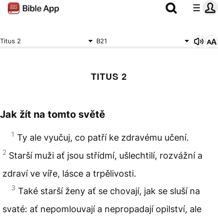
Titus 2
B21
TITUS 2
Jak žít na tomto světě
1
Ty ale vyučuj, co patří ke zdravému učení.
2
Starší muži ať jsou střídmí, ušlechtilí, rozvážní a
zdraví ve víře, lásce a trpělivosti.
3
Také starší ženy ať se chovají, jak se sluší na
svaté: ať nepomlouvají a nepropadají opilství, ale