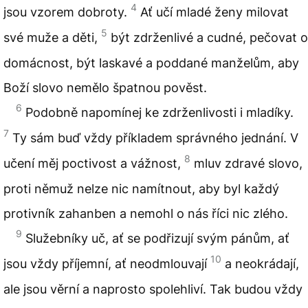
4
jsou vzorem dobroty.
Ať učí mladé ženy milovat
5
své muže a děti,
být zdrženlivé a cudné, pečovat o
domácnost, být laskavé a poddané manželům, aby
Boží slovo nemělo špatnou pověst.
6
Podobně napomínej ke zdrženlivosti i mladíky.
7
Ty sám buď vždy příkladem správného jednání. V
8
učení měj poctivost a vážnost,
mluv zdravé slovo,
proti němuž nelze nic namítnout, aby byl každý
protivník zahanben a nemohl o nás říci nic zlého.
9
Služebníky uč, ať se podřizují svým pánům, ať
10
jsou vždy příjemní, ať neodmlouvají
a neokrádají,
ale jsou věrní a naprosto spolehliví. Tak budou vždy