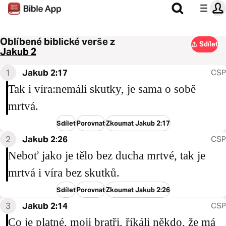
Oblíbené biblické verše z
Sdílet
Jakub 2
1
Jakub 2:17
CSP
Tak i víra:nemáli skutky, je sama o sobě
mrtvá.
Sdílet
Porovnat
Zkoumat Jakub 2:17
2
Jakub 2:26
CSP
Neboť jako je tělo bez ducha mrtvé, tak je
mrtvá i víra bez skutků.
Sdílet
Porovnat
Zkoumat Jakub 2:26
3
Jakub 2:14
CSP
Co je platné, moji bratři, říkáli někdo, že má