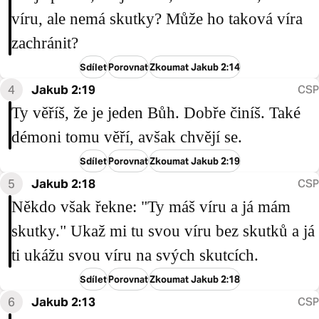
víru, ale nemá skutky? Může ho taková víra
zachránit?
Sdílet
Porovnat
Zkoumat Jakub 2:14
4
Jakub 2:19
CSP
Ty věříš, že je jeden Bůh. Dobře činíš. Také
démoni tomu věří, avšak chvějí se.
Sdílet
Porovnat
Zkoumat Jakub 2:19
5
Jakub 2:18
CSP
Někdo však řekne: "Ty máš víru a já mám
skutky." Ukaž mi tu svou víru bez skutků a já
ti ukážu svou víru na svých skutcích.
Sdílet
Porovnat
Zkoumat Jakub 2:18
6
Jakub 2:13
CSP