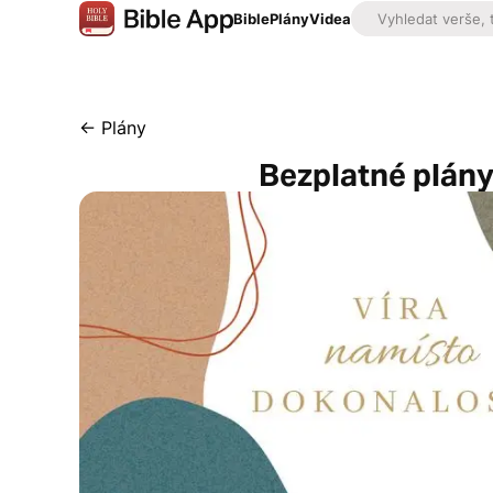
Bible
Plány
Videa
←
Plány
Bezplatné plány 