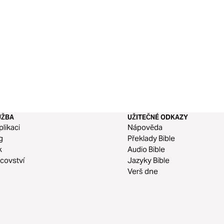
UŽBA
UŽITEČNÉ ODKAZY
plikaci
Nápověda
g
Překlady Bible
k
Audio Bible
covství
Jazyky Bible
Verš dne