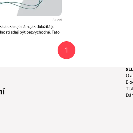
31 dni
 a ukazuje nám, jak důležitá je
okolnosti zdají být bezvýchodné. Tato
1
SL
O a
Blo
Tis
ní
Dár