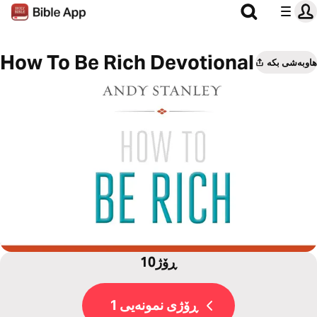
How To Be Rich Devotional
هاوبەشی بکە
10ڕۆژ
ڕۆژی نمونەیی 1