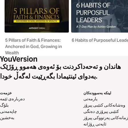
5 Pillars of Faith & Finances:
6 Habits of Purposeful Lead
Anchored in God, Growing in
Wealth
هاندان و تەحەداکردنت بۆ ئەوەی هەموو ڕۆژێک
بەدوای ئینتیمادا بگەڕێیت لەگەڵ خودا.
لینکە بەسوودەکان
خزمەت
یارمەتی
دەربارەی ئێمە
وەشانەکانی کتێبی پیرۆز
بلۆگ
کتێبی پیرۆزی دەنگی
چاپەمەنی
زمانەکانی پەرتووکی پیرۆز
بەخشین
ئایەتی ڕۆژانە