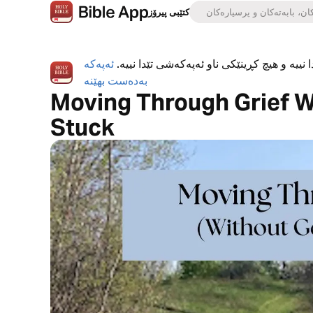
کتێبی پیرۆز
 نییە و هیچ کڕینێکی ناو ئەپەکەشی تێدا نییە.
ئەپەکە
بەدەست بهێنە
Moving Through Grief W
Stuck