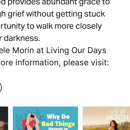
d provides abundant grace to
h grief without getting stuck
rtunity to walk more closely
r darkness.
ele Morin at Living Our Days
ore information, please visit: