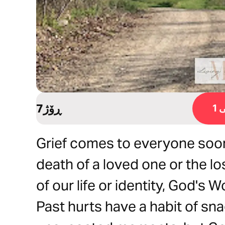
7ڕۆژ
1
Grief comes to everyone soone
death of a loved one or the l
of our life or identity, God's W
Past hurts have a habit of sna