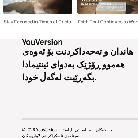
Stay Focused in Times of Crisis
Faith That Continues to Wor
هاندان و تەحەداکردنت بۆ ئەوەی
هەموو ڕۆژێک بەدوای ئینتیمادا
بگەڕێیت لەگەڵ خودا.
مەرجەکان
سیاسەتی پاراستن
YouVersion
2026
©
بەرنامەی ئاشکراکردنی لاوازییەکان