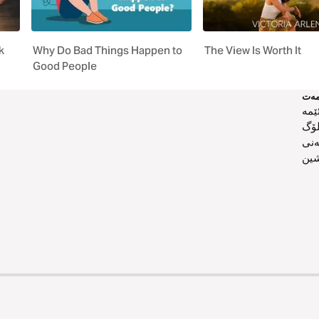
k
Why Do Bad Things Happen to
The View Is Worth It
Good People
ەت
ێمە
لۆگ
ەنی
ین