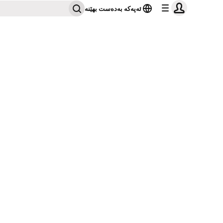
ئەپەکە بەدەست بهێنە