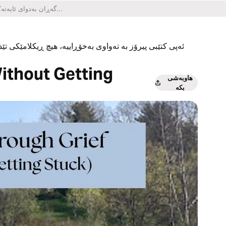
ئەپی کتێبی پیرۆز بە تەواوی بەخۆڕاییە، هیچ ڕیکلامێکی تێدا
ithout Getting
هاوبەشی
بکە