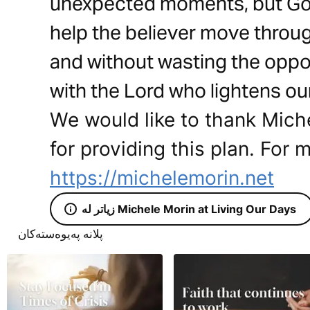
unexpected moments, but Go
help the believer move throug
and without wasting the oppo
with the Lord who lightens ou
We would like to thank Mich
for providing this plan. For m
https://michelemorin.net
زیاتر لە Michele Morin at Living Our Days
پلانە پەیوەستەکان