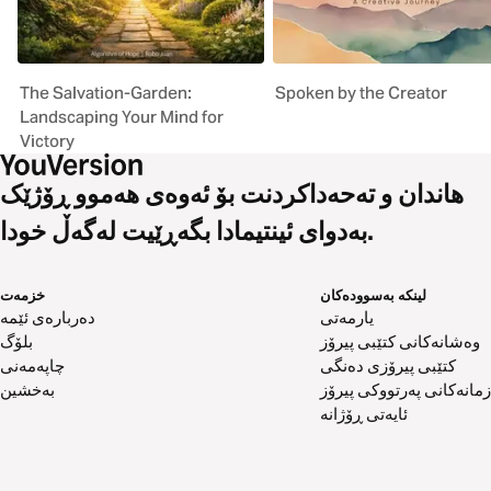
The Salvation-Garden:
Spoken by the Creator
Landscaping Your Mind for
Victory
هاندان و تەحەداکردنت بۆ ئەوەی هەموو ڕۆژێک
بەدوای ئینتیمادا بگەڕێیت لەگەڵ خودا.
لینکە بەسوودەکان
خزمەت
یارمەتی
دەربارەی ئێمە
وەشانەکانی کتێبی پیرۆز
بلۆگ
کتێبی پیرۆزی دەنگی
چاپەمەنی
زمانەکانی پەرتووکی پیرۆز
بەخشین
ئایەتی ڕۆژانە