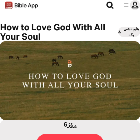
How to Love God With All
هاوبەشی
Your Soul
بکە
6ڕۆژ