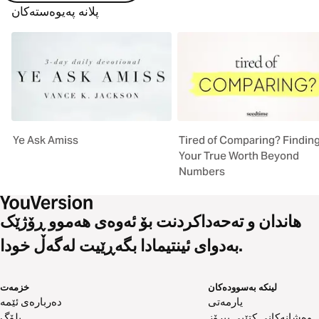
پلانە پەیوەستەکان
Ye Ask Amiss
Tired of Comparing? Findin
Your True Worth Beyond
Numbers
هاندان و تەحەداکردنت بۆ ئەوەی هەموو ڕۆژێک
بەدوای ئینتیمادا بگەڕێیت لەگەڵ خودا.
لینکە بەسوودەکان
خزمەت
یارمەتی
دەربارەی ئێمە
وەشانەکانی کتێبی پیرۆز
بلۆگ