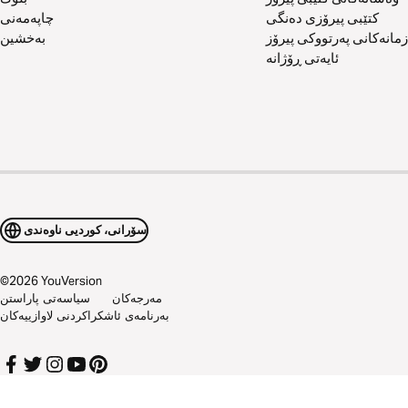
کتێبی پیرۆزی دەنگی
چاپەمەنی
زمانەکانی پەرتووکی پیرۆز
بەخشین
ئایەتی ڕۆژانە
سۆرانی، کوردیی ناوەندی
©
2026
YouVersion
مەرجەکان
سیاسەتی پاراستن
بەرنامەی ئاشکراکردنی لاوازییەکان