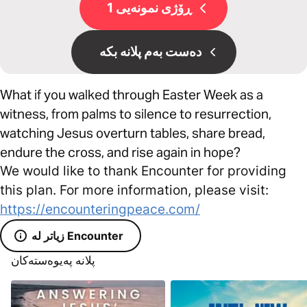
ڕۆژی نمونەیی 1
دەست بەم پلانە بکە
What if you walked through Easter Week as a
witness, from palms to silence to resurrection,
watching Jesus overturn tables, share bread,
endure the cross, and rise again in hope?
We would like to thank Encounter for providing
this plan. For more information, please visit:
https://encounteringpeace.com/
زیاتر لە Encounter
پلانە پەیوەستەکان