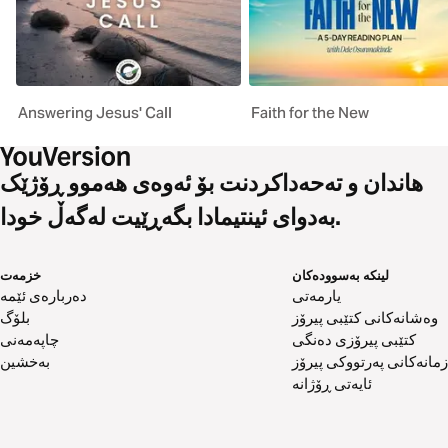
Answering Jesus' Call
Faith for the New
هاندان و تەحەداکردنت بۆ ئەوەی هەموو ڕۆژێک
بەدوای ئینتیمادا بگەڕێیت لەگەڵ خودا.
لینکە بەسوودەکان
خزمەت
یارمەتی
دەربارەی ئێمە
وەشانەکانی کتێبی پیرۆز
بلۆگ
کتێبی پیرۆزی دەنگی
چاپەمەنی
زمانەکانی پەرتووکی پیرۆز
بەخشین
ئایەتی ڕۆژانە