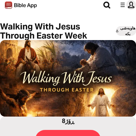
Walking With Jesus
هاوبەشی
Through Easter Week
بکە
8ڕۆژ