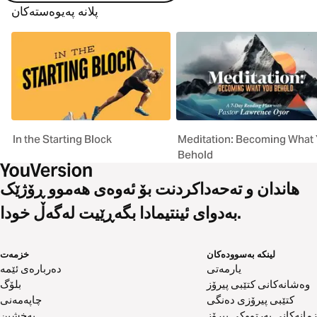
پلانە پەیوەستەکان
In the Starting Block
Meditation: Becoming What
Behold
هاندان و تەحەداکردنت بۆ ئەوەی هەموو ڕۆژێک
بەدوای ئینتیمادا بگەڕێیت لەگەڵ خودا.
لینکە بەسوودەکان
خزمەت
یارمەتی
دەربارەی ئێمە
وەشانەکانی کتێبی پیرۆز
بلۆگ
کتێبی پیرۆزی دەنگی
چاپەمەنی
زمانەکانی پەرتووکی پیرۆز
بەخشین