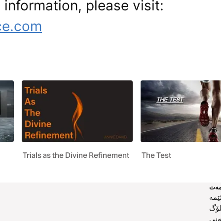
 information, please visit:
ce.com
Trials as the Divine Refinement
The Test
ەت
ێمە
لۆگ
ەنی