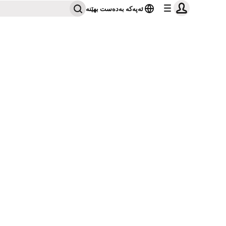
ئەپەکە بەدەست بهێنە