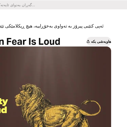
ئەپی کتێبی پیرۆز بە تەواوی بەخۆڕاییە، هیچ ڕیکلامێکی تێدا
 Fear Is Loud
هاوبەشی بکە