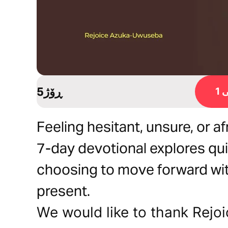
5ڕۆژ
1
Feeling hesitant, unsure, or af
7-day devotional explores qui
choosing to move forward wit
present.
We would like to thank Rej