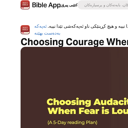
کتێبی پیرۆز
 نییە و هیچ کڕینێکی ناو ئەپەکەشی تێدا نییە.
ئەپەکە
بەدەست بهێنە
Choosing Courage When