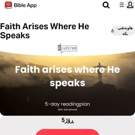
Faith Arises Where He
هاوبەشی
Speaks
بکە
5ڕۆژ