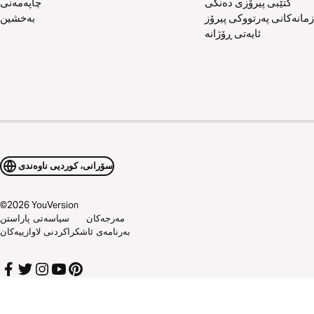
کتێبی پیرۆزی دەنگی
چاپەمەنی
زمانەکانی پەرتووکی پیرۆز
بەخشین
ئایەتی ڕۆژانە
سۆرانی، کوردیی ناوەندی
©
2026
YouVersion
مەرجەکان
سیاسەتی پاراستن
بەرنامەی ئاشکراکردنی لاوازییەکان