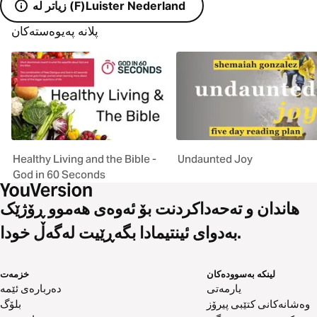
زیاتر لە (F)Luister Nederland
پلانە پەیوەستەکان
Healthy Living and the Bible -
Undaunted Joy
God in 60 Seconds
هاندان و تەحەداکردنت بۆ ئەوەی هەموو ڕۆژێک
بەدوای ئینتیمادا بگەڕێیت لەگەڵ خودا.
لینکە بەسوودەکان
خزمەت
یارمەتی
دەربارەی ئێمە
وەشانەکانی کتێبی پیرۆز
بلۆگ