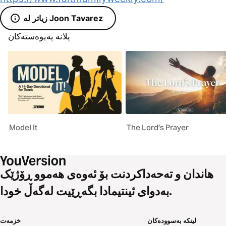
زیاتر لە Joon Tavarez
پلانە پەیوەستەکان
Model It
The Lord's Prayer
هاندان و تەحەداکردنت بۆ ئەوەی هەموو ڕۆژێک
بەدوای ئینتیمادا بگەڕێیت لەگەڵ خودا.
لینکە بەسوودەکان
خزمەت