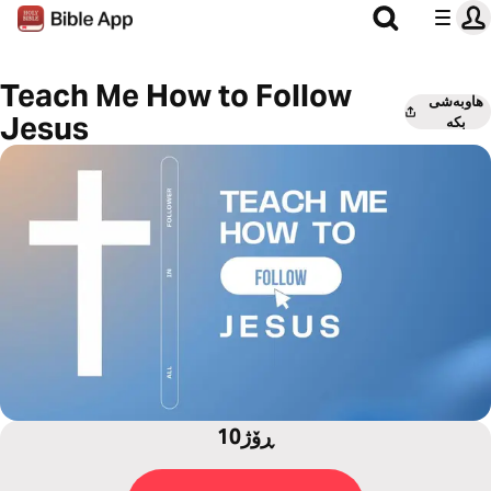
Teach Me How to Follow
هاوبەشی
Jesus
بکە
10ڕۆژ