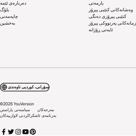
یارمەتی
دەربارەی ئێمە
وەشانەکانی کتێبی پیرۆز
بلۆگ
کتێبی پیرۆزی دەنگی
چاپەمەنی
زمانەکانی پەرتووکی پیرۆز
بەخشین
ئایەتی ڕۆژانە
سۆرانی، کوردیی ناوەندی
©
2026
YouVersion
مەرجەکان
سیاسەتی پاراستن
بەرنامەی ئاشکراکردنی لاوازییەکان