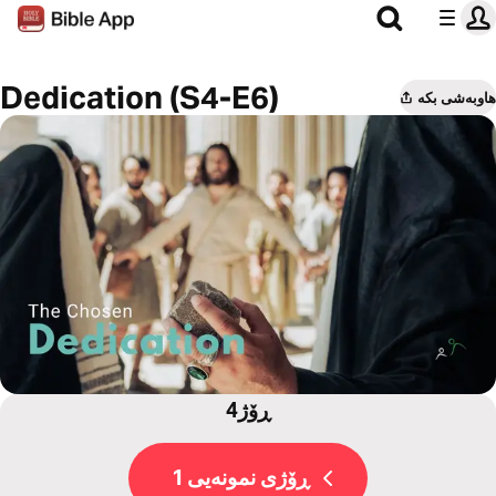
Dedication (S4-E6)
هاوبەشی بکە
4ڕۆژ
ڕۆژی نمونەیی 1