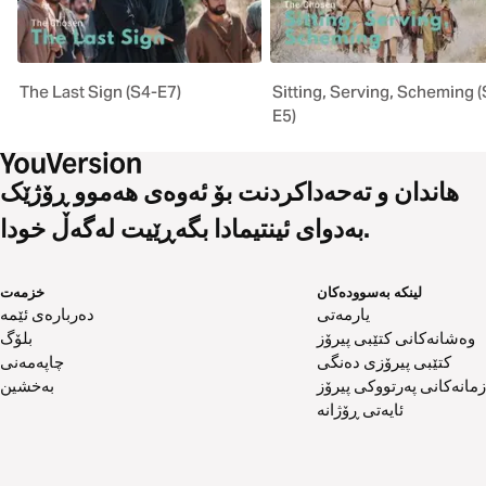
The Last Sign (S4-E7)
Sitting, Serving, Scheming (
E5)
هاندان و تەحەداکردنت بۆ ئەوەی هەموو ڕۆژێک
بەدوای ئینتیمادا بگەڕێیت لەگەڵ خودا.
لینکە بەسوودەکان
خزمەت
یارمەتی
دەربارەی ئێمە
وەشانەکانی کتێبی پیرۆز
بلۆگ
کتێبی پیرۆزی دەنگی
چاپەمەنی
زمانەکانی پەرتووکی پیرۆز
بەخشین
ئایەتی ڕۆژانە