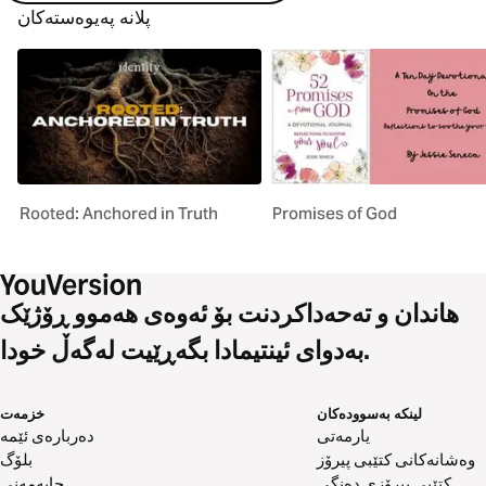
پلانە پەیوەستەکان
Rooted: Anchored in Truth
Promises of God
هاندان و تەحەداکردنت بۆ ئەوەی هەموو ڕۆژێک
بەدوای ئینتیمادا بگەڕێیت لەگەڵ خودا.
لینکە بەسوودەکان
خزمەت
یارمەتی
دەربارەی ئێمە
وەشانەکانی کتێبی پیرۆز
بلۆگ
کتێبی پیرۆزی دەنگی
چاپەمەنی