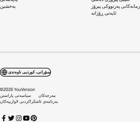
زمانەکانی پەرتووکی پیرۆز
بەخشین
ئایەتی ڕۆژانە
سۆرانی، کوردیی ناوەندی
©
2026
YouVersion
مەرجەکان
سیاسەتی پاراستن
بەرنامەی ئاشکراکردنی لاوازییەکان