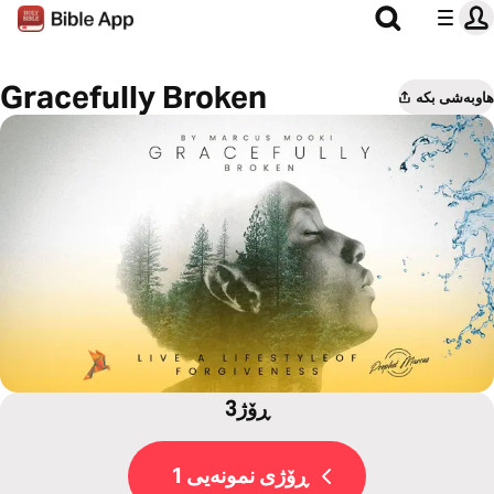
Gracefully Broken
هاوبەشی بکە
3ڕۆژ
ڕۆژی نمونەیی 1