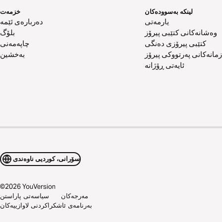
لینکە بەسوودەکان
خزمەت
یارمەتی
دەربارەی ئێمە
وەشانەکانی کتێبی پیرۆز
بلۆگ
کتێبی پیرۆزی دەنگی
چاپەمەنی
زمانەکانی پەرتووکی پیرۆز
بەخشین
ئایەتی ڕۆژانە
سۆرانی، کوردیی ناوەندی
©
2026
YouVersion
مەرجەکان
سیاسەتی پاراستن
بەرنامەی ئاشکراکردنی لاوازییەکان