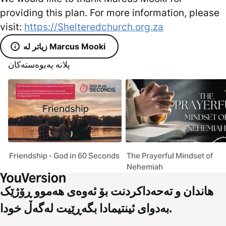
providing this plan. For more information, please
visit:
https://Shelteredchurch.org.za
زیاتر لە Marcus Mooki
پلانە پەیوەستەکان
Friendship - God in 60 Seconds
The Prayerful Mindset of
Nehemiah
هاندان و تەحەداکردنت بۆ ئەوەی هەموو ڕۆژێک
بەدوای ئینتیمادا بگەڕێیت لەگەڵ خودا.