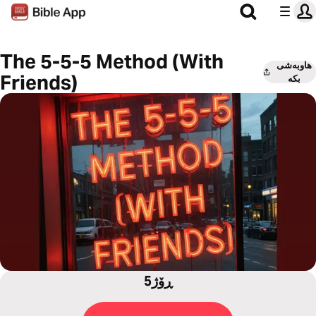
The 5-5-5 Method (With
هاوبەشی
Friends)
بکە
5ڕۆژ