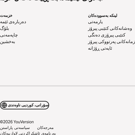
لینکە بەسوودەکان
خزمەت
یارمەتی
دەربارەی ئێمە
وەشانەکانی کتێبی پیرۆز
بلۆگ
کتێبی پیرۆزی دەنگی
چاپەمەنی
زمانەکانی پەرتووکی پیرۆز
بەخشین
ئایەتی ڕۆژانە
سۆرانی، کوردیی ناوەندی
©
2026
YouVersion
مەرجەکان
سیاسەتی پاراستن
بەرنامەی ئاشکراکردنی لاوازییەکان