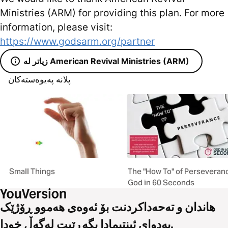
Ministries (ARM) for providing this plan. For more
information, please visit:
https://www.godsarm.org/partner
زیاتر لە American Revival Ministries (ARM)
پلانە پەیوەستەکان
Small Things
The "How To" of Perseveranc
God in 60 Seconds
هاندان و تەحەداکردنت بۆ ئەوەی هەموو ڕۆژێک
بەدوای ئینتیمادا بگەڕێیت لەگەڵ خودا.